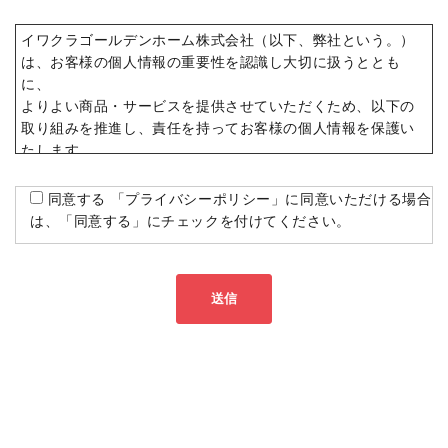
イワクラゴールデンホーム株式会社（以下、弊社という。）
は、お客様の個人情報の重要性を認識し大切に扱うととも
に、
よりよい商品・サービスを提供させていただくため、以下の
取り組みを推進し、責任を持ってお客様の個人情報を保護い
たします。
法令等の遵守
同意する 「プライバシーポリシー」に同意いただける場合
弊社は、個人情報保護法その他関係する法令等を遵守しま
は、「同意する」にチェックを付けてください。
す。
社内の体制
弊社は個人情報の取扱いおよびシステムに関して、社内規程
及び業務毎に必要なルールを策定するとともに、管理者を置
く等組織を整備し、個人情報保護を遵守する体制を構築しま
す。
個人情報の収集
弊社がお客様から個人情報を収集する場合には、利用目的を
明示しご承諾をいただいたうえで、その目的達成に必要な範
囲で収集させていただきます。
個人情報の利用